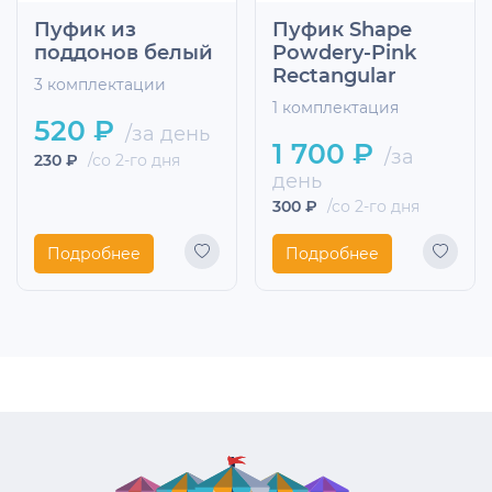
Пуфик из
Пуфик Shape
поддонов белый
Powdery-Pink
Rectangular
3 комплектации
1 комплектация
520 ₽
/за день
1 700 ₽
/за
230 ₽
/со 2-го дня
день
300 ₽
/со 2-го дня
Подробнее
Подробнее