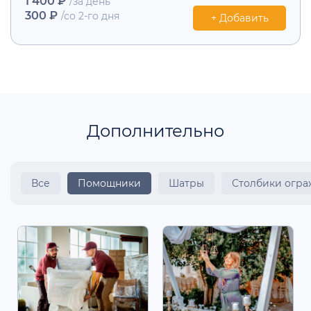
1 400 ₽
/за день
300 ₽
/со 2-го дня
+ Добавить
Дополнительно
Все
Помощники
Шатры
Столбики огр