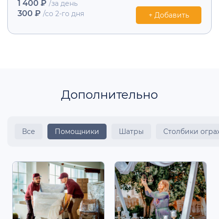
1 400 ₽
/за день
300 ₽
/со 2-го дня
+ Добавить
Дополнительно
Все
Помощники
Шатры
Столбики огр