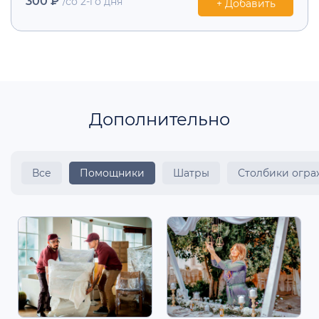
300 ₽
/со 2-го дня
+ Добавить
Дополнительно
Все
Помощники
Шатры
Столбики огр