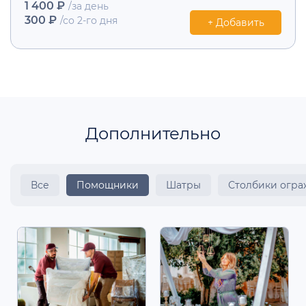
1 400 ₽
/за день
300 ₽
/со 2-го дня
+ Добавить
Дополнительно
Все
Помощники
Шатры
Столбики огр