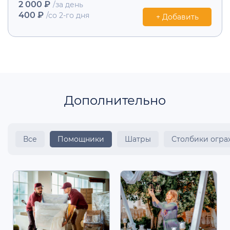
2 000 ₽
/за день
400 ₽
/со 2-го дня
+ Добавить
Дополнительно
Все
Помощники
Шатры
Столбики огр