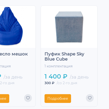
есло мешок
Пуфик Shape Sky
Blue Cube
ктация
1 комплектация
1
₽
1 400 ₽
/за день
/за день
 2-го дня
300 ₽
/со 2-го дня
2
нее
Подробнее