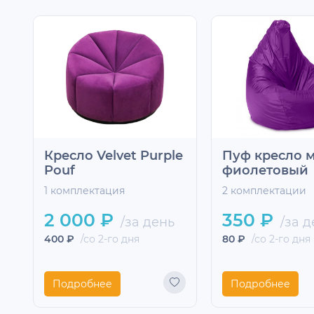
Кресло Velvet Purple
Пуф кресло 
Pouf
фиолетовый
1 комплектация
2 комплектации
2 000 ₽
350 ₽
/за день
/за д
400 ₽
/со 2-го дня
80 ₽
/со 2-го дня
Подробнее
Подробнее