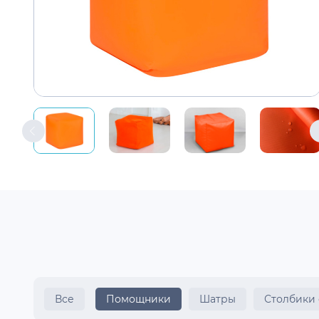
Все
Помощники
Шатры
Столбики