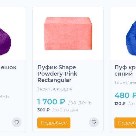
мешок
Пуфик Shape
Пуф кр
Powdery-Pink
синий
Rectangular
1 компле
1 комплектация
480 
ень
1 700 ₽
/за день
120 ₽
/со
300 ₽
/со 2-го дня
Подробнее
Подроб