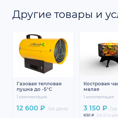
Другие товары и ус
Газовая тепловая
Костровая ч
пушка до -5°С
малая
1 комплектация
1 комплектация
12 600 ₽
3 150 ₽
/за день
/за
630 ₽
/со 2-го дн