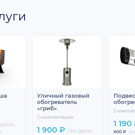
луги
аша
Уличный газовый
Подве
обогреватель
обогре
«гриб»
2 компле
2 комплектации
1 190
 день
1 900 ₽
/за день
я
600 ₽
/со