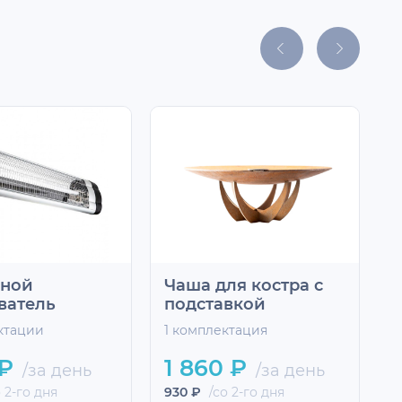
сной
Чаша для костра с
ватель
подставкой
ктации
1 комплектация
2
 ₽
1 860 ₽
/за день
/за день
 2-го дня
930 ₽
/со 2-го дня
2