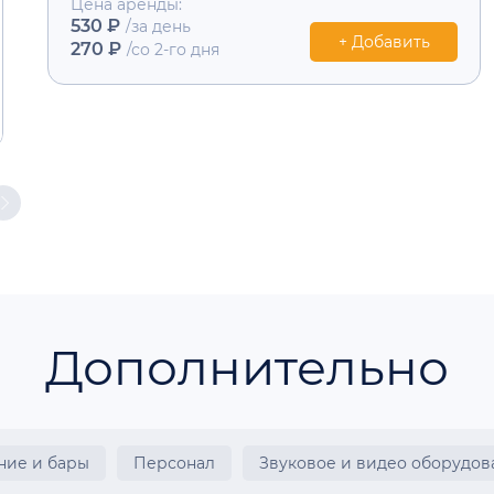
Цена аренды:
530 ₽
/за день
+ Добавить
270 ₽
/со 2-го дня
Дополнительно
ние и бары
Персонал
Звуковое и видео оборудов