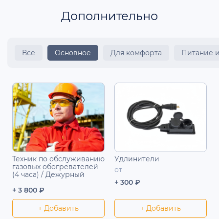
Дополнительно
Все
Основное
Для комфорта
Питание 
Техник по обслуживанию
Удлинители
газовых обогревателей
от
(4 часа) / Дежурный
+ 300 ₽
+ 3 800 ₽
+ Добавить
+ Добавить