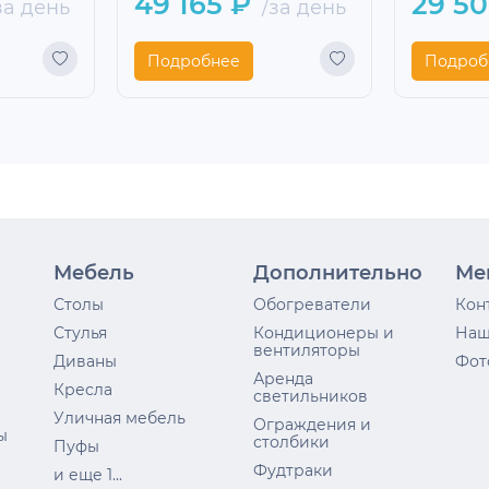
49 165 ₽
29 50
за день
/за день
Подробнее
Подроб
Мебель
Дополнительно
Ме
Столы
Обогреватели
Кон
Стулья
Кондиционеры и
Наш
вентиляторы
Диваны
Фот
Аренда
Кресла
светильников
Уличная мебель
Ограждения и
ы
столбики
Пуфы
Фудтраки
и еще 1...