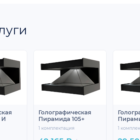
луги
ская
Голографическая
Гологр
 И
Пирамида 105+
Пирами
1 комплектация
1 компле