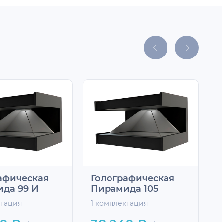
афическая
Голографическая
да 99 И
Пирамида 105
ктация
1 комплектация
1