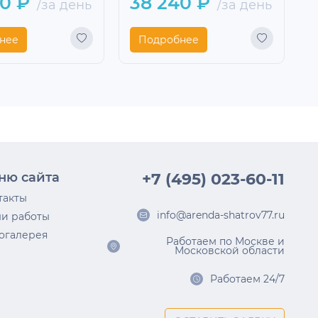
0 ₽
38 240 ₽
/за день
/за день
нее
Подробнее
ню сайта
+7 (495) 023-60-11
такты
info@arenda-shatrov77.ru
и работы
огалерея
Работаем по Москве и
Московской области
Работаем 24/7