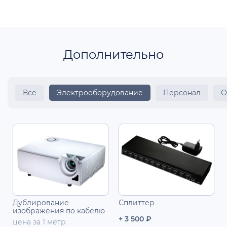
Дополнительно
Все
Электрооборудование
Персонал
О
Дублирование
Сплиттер
изображения по кабелю
+ 3 500 ₽
цена за 1 метр