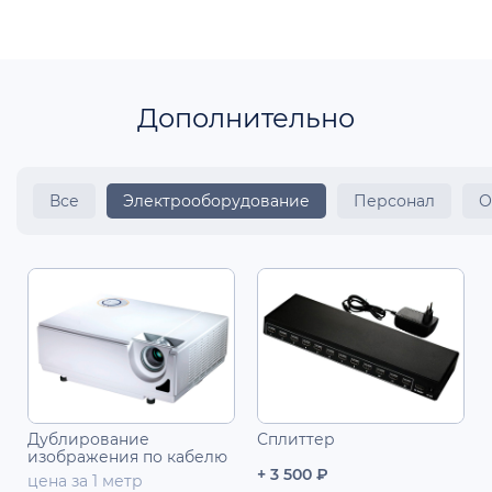
Дополнительно
Все
Электрооборудование
Персонал
О
Дублирование
Сплиттер
изображения по кабелю
+ 3 500 ₽
цена за 1 метр