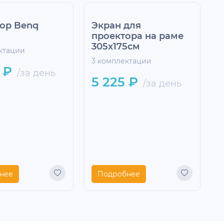
ор Benq
Экран для
П
проектора на раме
X
305х175см
ктации
4
3 комплектации
 ₽
/за день
5 225 ₽
/за день
нее
Подробнее