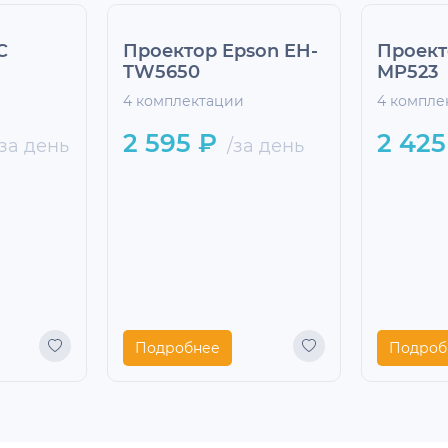
C
Проектор Epson EH-
Проект
TW5650
MP523
4 комплектации
4 компле
2 595 ₽
2 425
за день
/за день
Подробнее
Подроб