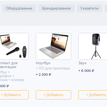
Оборудование
Брендирование
Указатели
плект для
Ноутбук
Звук
зентации
+ ПО для принтера
+ 6 000 ₽
тбук +
+ 2 200 ₽
рофон +
онка + кликер
 000 ₽
+ Добавить
+ Добавить
+ Добавить