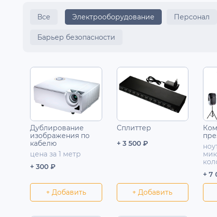
Все
Электрооборудование
Персонал
Барьер безопасности
Дублирование
Сплиттер
Ком
изображения по
пре
кабелю
+ 3 500 ₽
ноу
цена за 1 метр
мик
кол
+ 300 ₽
+ 7
+ Добавить
+ Добавить