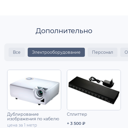
Дополнительно
Все
Электрооборудование
Персонал
О
Дублирование
Сплиттер
изображения по кабелю
+ 3 500 ₽
цена за 1 метр