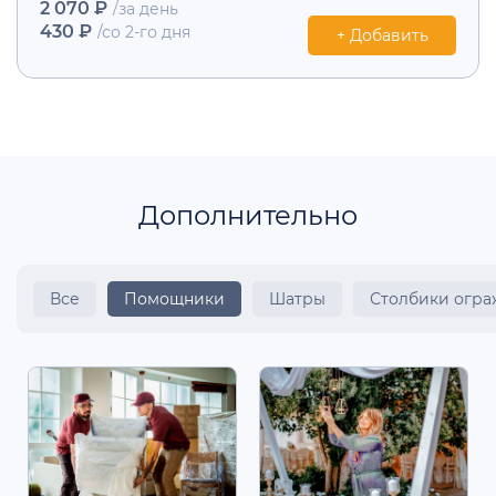
2 070 ₽
/за день
430 ₽
/со 2-го дня
+ Добавить
Дополнительно
Все
Помощники
Шатры
Столбики огр