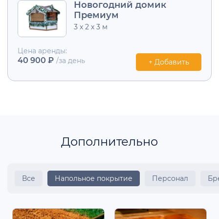
Новогодний домик
Премиум
3 х 2 х 3 м
Цена аренды:
40 900 ₽
/за день
+ Добавить
Дополнительно
Все
Напольное покрытие
Персонал
Бр