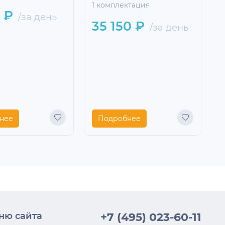
1 комплектация
35 150 ₽
/за день
treet
й
ктация
 ₽
/за день
нее
Подробнее
ню сайта
+7 (495) 023-60-11