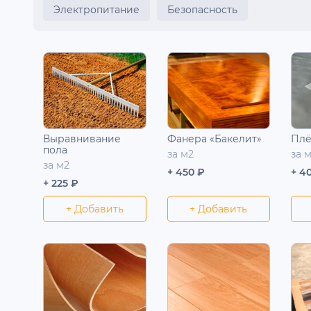
Электропитание
Безопасность
Выравнивание
Фанера «Бакелит»
Плё
пола
за м2
за 
за м2
+ 450 ₽
+ 4
+ 225 ₽
+ Добавить
+ Добавить