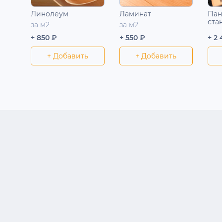
Линолеум
Ламинат
Пан
ста
за м2
за м2
+ 850 ₽
+ 550 ₽
+ 2
+ Добавить
+ Добавить