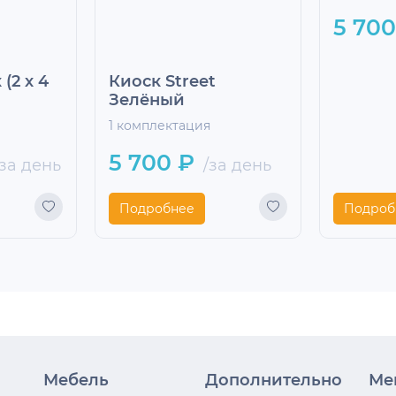
(2 х 4
Киоск Street
Киоск S
Зелёный
Жёлты
1 комплектация
1 компле
5 700 ₽
5 700
за день
/за день
Подробнее
Подроб
Мебель
Дополнительно
Ме