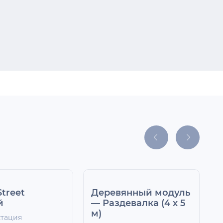
Деревянный модуль
К
— Раздевалка (4 х 5
м
м)
2