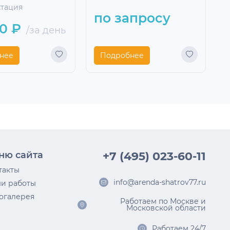
ктация
2
по запросу
0 ₽
/за день
нее
Подробнее
ню сайта
+7 (495) 023-60-11
такты
info@arenda-shatrov77.ru
и работы
огалерея
Работаем по Москве и
Московской области
Работаем 24/7