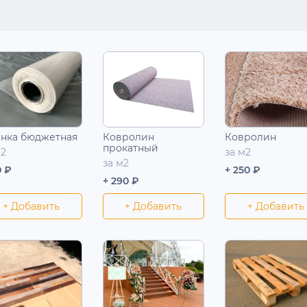
нка бюджетная
Ковролин
Ковролин
прокатный
м2
за м2
за м2
0 ₽
+ 250 ₽
+ 290 ₽
+ Добавить
+ Добавить
+ Добавить