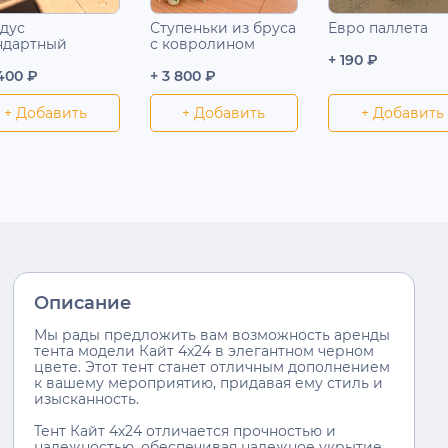
дус
Ступеньки из бруса
Евро паллета
ндартный
с ковролином
+ 190 ₽
 400 ₽
+ 3 800 ₽
+ Добавить
+ Добавить
+ Добавить
Описание
Мы рады предложить вам возможность аренды
тента модели Кайт 4х24 в элегантном черном
цвете. Этот тент станет отличным дополнением
к вашему мероприятию, придавая ему стиль и
изысканность.
Тент Кайт 4х24 отличается прочностью и
надежностью, обеспечивая надежное укрытие