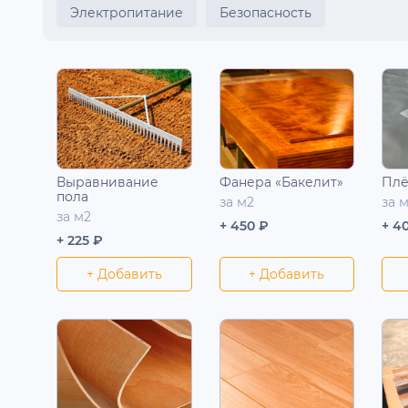
Электропитание
Безопасность
Выравнивание
Фанера «Бакелит»
Плё
пола
за м2
за 
за м2
+ 450 ₽
+ 4
+ 225 ₽
+ Добавить
+ Добавить