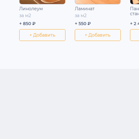
Линолеум
Ламинат
Пан
ста
за м2
за м2
+ 850 ₽
+ 550 ₽
+ 2
+ Добавить
+ Добавить