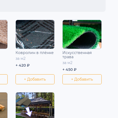
Ковролин в плёнке
Искусственная
трава
за м2
за м2
+ 420 ₽
+ 450 ₽
+ Добавить
+ Добавить