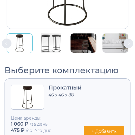
Выберите комплектацию
Прокатный
46 х 46 х 88
Цена аренды:
1 060 ₽
/за день
475 ₽
/со 2-го дня
+ Добавить