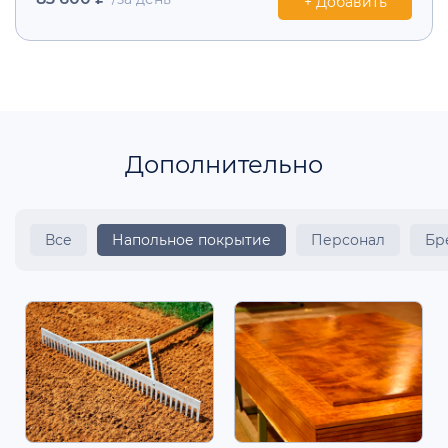
+ Добавить
Дополнительно
Все
Напольное покрытие
Персонал
Бр