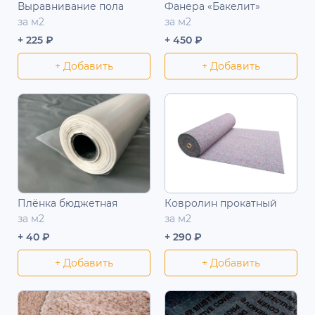
Выравнивание пола
Фанера «Бакелит»
за м2
за м2
+ 225 ₽
+ 450 ₽
+ Добавить
+ Добавить
Плёнка бюджетная
Ковролин прокатный
за м2
за м2
+ 40 ₽
+ 290 ₽
+ Добавить
+ Добавить