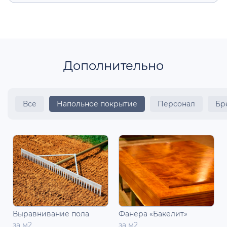
Дополнительно
Все
Напольное покрытие
Персонал
Бр
Выравнивание пола
Фанера «Бакелит»
за м2
за м2