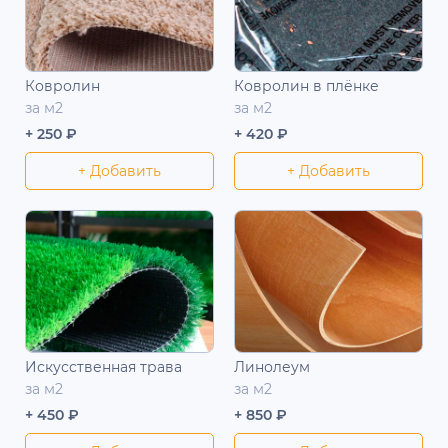
Ковролин
Ковролин в плёнке
за м2
за м2
+ 250 ₽
+ 420 ₽
+ Добавить
+ Добавить
Искусственная трава
Линолеум
за м2
за м2
+ 450 ₽
+ 850 ₽