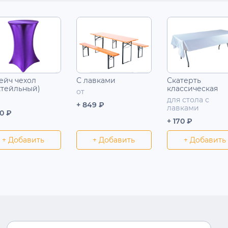
ейч чехол
С лавками
Скатерть
ктейльный)
классическая
от
для стола с
+ 849 ₽
лавками
50 ₽
+ 170 ₽
+ Добавить
+ Добавить
+ Добавить