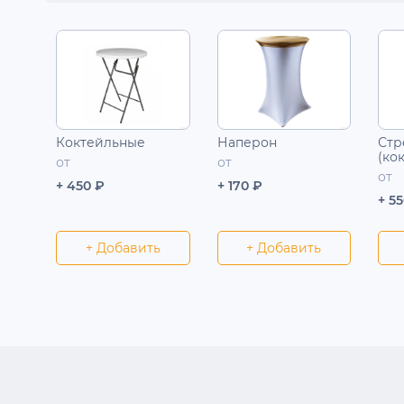
Коктейльные
Наперон
Стр
(ко
от
от
от
+ 450 ₽
+ 170 ₽
+ 5
+ Добавить
+ Добавить