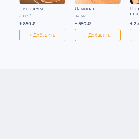
Линолеум
Ламинат
Пан
ста
за м2
за м2
+ 850 ₽
+ 550 ₽
+ 2
+ Добавить
+ Добавить