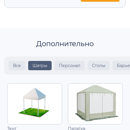
Дополнительно
Все
Шатры
Персонал
Столы
Барье
Тент
Палатка