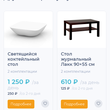
Светящийся
Стол
коктейльный
журнальный
стол
Лакк 90×55 см
2 комплектации
2 комплектации
1 250 ₽
610 ₽
/за
/за день
день
125 ₽
/со 2-го дня
250 ₽
/со 2-го дня
Подробнее
Подробнее