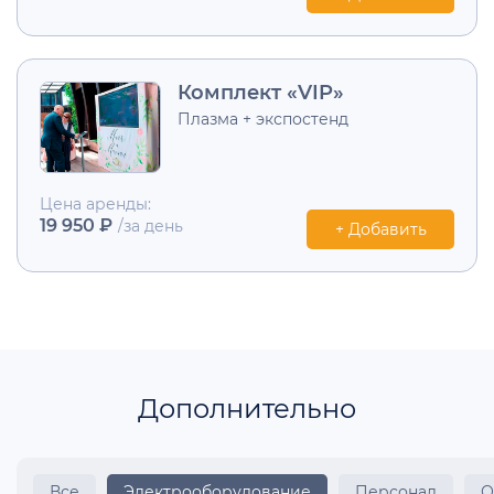
Комплект «VIP»
Плазма + экспостенд
Цена аренды:
19 950 ₽
/за день
+ Добавить
Дополнительно
Все
Электрооборудование
Персонал
О